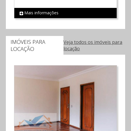
Mais informações
REF 7
R
IMÓVEIS PARA
Veja todos os imóveis para
LOCAÇÃO
locação