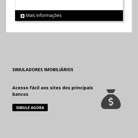
Mais informações
REF 325
R
SIMULADORES IMOBILIÁRIOS
Acesso fácil aos sites dos principais
bancos
SIMULE AGORA