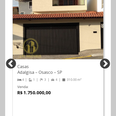
Casas
Adalgisa
–
Osasco
–
SP
4
1
3
4
310.00 m²
Venda:
R$ 1.750.000,00