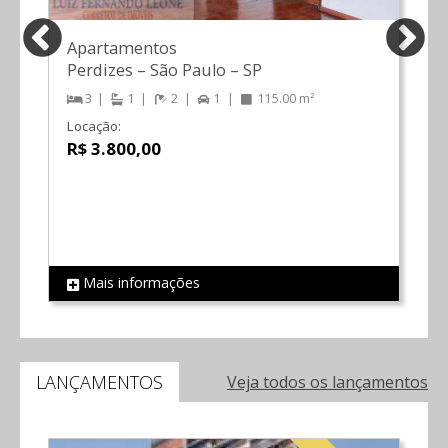
Apartamentos
Perdizes
–
São Paulo
–
SP
3
1
2
1
115.00 m²
Locação:
R$ 3.800,00
Mais informações
REF 612
R
LANÇAMENTOS
Veja todos os lançamentos