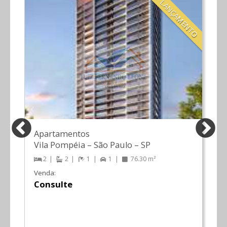
TO
LANÇAMENTO
Apartamentos
Vila Pompéia
–
São Paulo
–
SP
2
2
1
1
76.30 m²
Venda:
Consulte