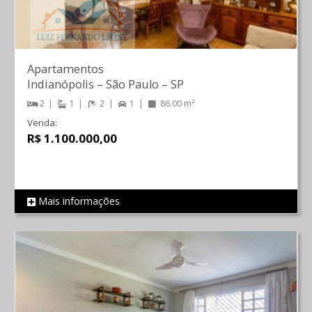
Apartamentos
Indianópolis
–
São Paulo
–
SP
2
1
2
1
86.00 m²
Venda:
R$ 1.100.000,00
Mais informações
REF 625