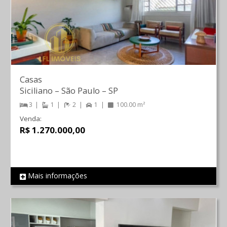
Casas
Siciliano
–
São Paulo
–
SP
3
1
2
1
100.00 m²
Venda:
R$ 1.270.000,00
Mais informações
REF 813