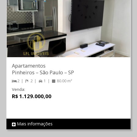
Apartamentos
Pinheiros
–
São Paulo
–
SP
2
2
1
80.00 m²
Venda:
R$ 1.129.000,00
Mais informações
REF 830