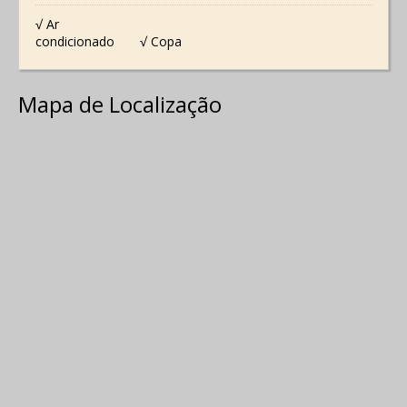
√ Ar
condicionado
√ Copa
Mapa de Localização