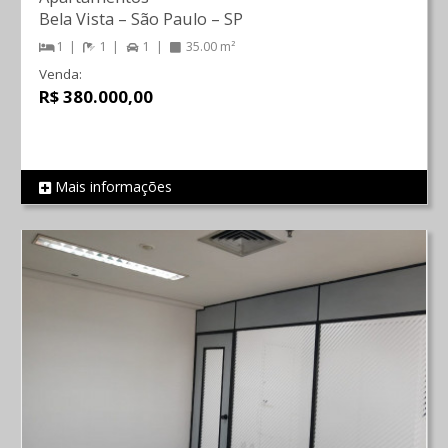
Bela Vista
–
São Paulo
–
SP
1
1
1
35.00 m²
Venda:
R$ 380.000,00
Mais informações
REF 731