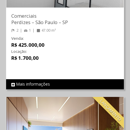
Comerciais
Perdizes
–
São Paulo
–
SP
2
1
47.00 m²
Venda:
R$ 425.000,00
Locação:
R$ 1.700,00
Mais informações
REF 549
LANÇAMENTO