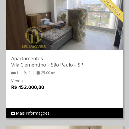
Apartamentos
Vila Clementino
–
São Paulo
–
SP
1
1
25.00 m²
Venda:
R$ 452.000,00
Mais informações
REF 687