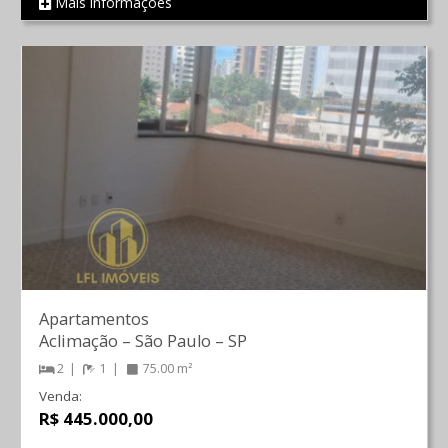
Mais informações
REF 736
Apartamentos
Aclimação
–
São Paulo
–
SP
2
1
75.00 m²
Venda:
R$ 445.000,00