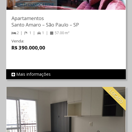
Apartamentos
Santo Amaro
–
São Paulo
–
SP
2
1
1
57.00 m²
Venda:
R$ 390.000,00
Mais informações
REF 626
LOCADO