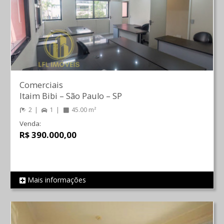
Comerciais
Itaim Bibi
–
São Paulo
–
SP
2
1
45.00 m²
Venda:
R$ 390.000,00
Mais informações
REF 770