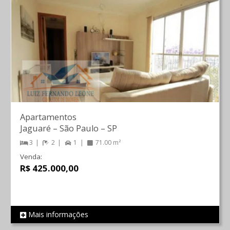
Apartamentos
Jaguaré
–
São Paulo
–
SP
3
2
1
71.00 m²
Venda:
R$ 425.000,00
Mais informações
REF 490