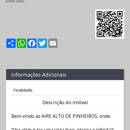
prévio aviso.
Share
WhatsApp
Facebook
Twitter
Email
Informações Adicionais
Finalidade:
Descrição do Imóvel
Bem-vindo ao AIRE ALTO DE PINHEIROS, onde
"Ver além é ter uma vista livre, eterna e infinita"!