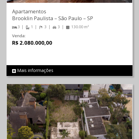
Apartamentos
Brooklin Paulista
–
São Paulo
–
SP
3
1
3
3
130.00 m²
Venda:
R$ 2.080.000,00
Mais informações
REF 588