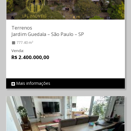
Terrenos
Jardim Guedala
–
São Paulo
–
SP
777.40 m²
Venda:
R$ 2.400.000,00
Mais informações
REF 297