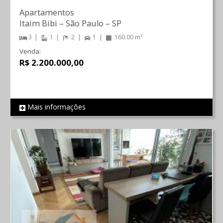
Apartamentos
Itaim Bibi
–
São Paulo
–
SP
3
1
2
1
160.00 m²
Venda:
R$ 2.200.000,00
Mais informações
REF 760