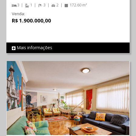
3
1
3
2
172.60 m²
Venda:
R$ 1.900.000,00
Mais informações
REF 725