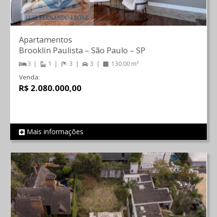
Apartamentos
Brooklin Paulista
–
São Paulo
–
SP
3
1
3
3
130.00 m²
Venda:
R$ 2.080.000,00
Mais informações
REF 588