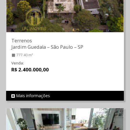
Terrenos
Jardim Guedala
–
São Paulo
–
SP
777.40 m²
Venda:
R$ 2.400.000,00
Mais informações
REF 297