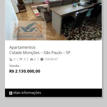
Apartamentos
Cidade Monções
–
São Paulo
–
SP
3
2
2
134.00 m²
Venda:
R$ 2.130.000,00
Mais informações
REF 564