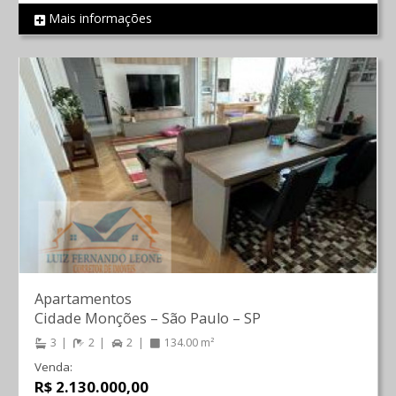
Mais informações
REF 588
Apartamentos
Cidade Monções
–
São Paulo
–
SP
3
2
2
134.00 m²
Venda:
R$ 2.130.000,00