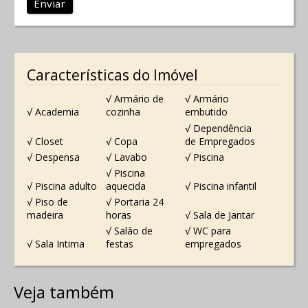
Enviar
Características do Imóvel
√ Armário de
√ Armário
√ Academia
cozinha
embutido
√ Dependência
√ Closet
√ Copa
de Empregados
√ Despensa
√ Lavabo
√ Piscina
√ Piscina
√ Piscina adulto
aquecida
√ Piscina infantil
√ Piso de
√ Portaria 24
madeira
horas
√ Sala de Jantar
√ Salão de
√ WC para
√ Sala Intima
festas
empregados
Veja também