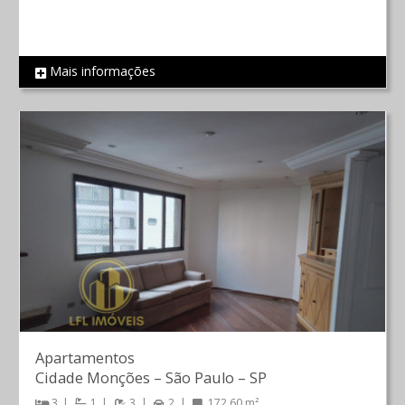
Mais informações
REF 564
Apartamentos
Cidade Monções
–
São Paulo
–
SP
3
1
3
2
172.60 m²