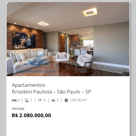
Apartamentos
Brooklin Paulista
–
São Paulo
–
SP
3
1
3
3
130.00 m²
Venda:
R$ 2.080.000,00