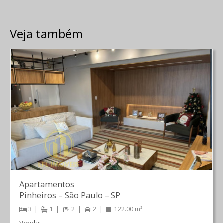
Veja também
Apartamentos
Pinheiros
–
São Paulo
–
SP
3
1
2
2
122.00 m²
Venda: