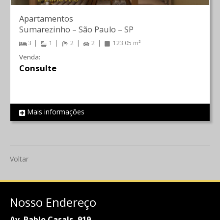
Apartamentos
Sumarezinho
–
São Paulo
–
SP
3
1
2
2
123.05 m²
Venda:
Consulte
Mais informações
REF 733
Voltar
Nosso Endereço
Av. Pablo Casals, 919