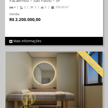
Pacaembu
–
São Paulo
–
SP
4
2
3
3
290.00 m²
Venda:
R$ 2.200.000,00
Mais informações
REF 443
LANÇAMENTO