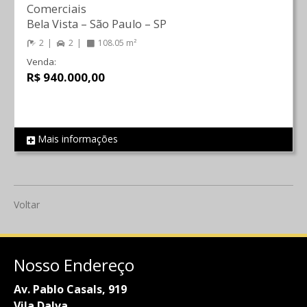
Comerciais
Bela Vista
–
São Paulo
–
SP
2
2
108.05 m²
Venda:
R$ 940.000,00
Mais informações
REF 814
Voltar
Nosso Endereço
Av. Pablo Casals, 919
Vila Dalva