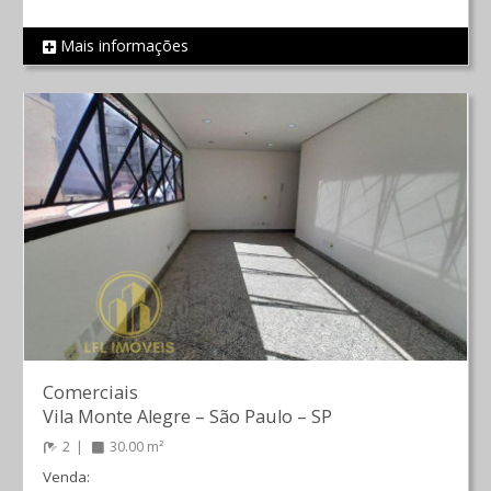
Mais informações
REF 641
Comerciais
Vila Monte Alegre
–
São Paulo
–
SP
2
30.00 m²
Venda: