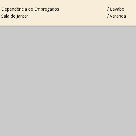
 Dependência de Empregados
√ Lavabo
 Sala de Jantar
√ Varanda