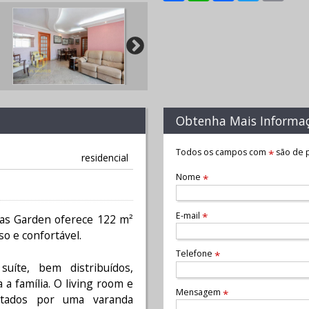
Obtenha Mais Informa
Todos os campos com
são de p
*
residencial
Nome
*
E-mail
*
nas Garden oferece 122 m²
o e confortável.
Telefone
*
uíte, bem distribuídos,
 a família. O living room e
Mensagem
*
ntados por uma varanda