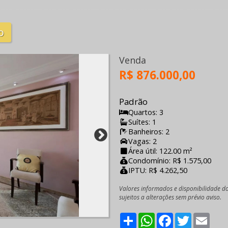
o
Venda
R$ 876.000,00
Padrão
Quartos: 3
Suítes: 1
Banheiros: 2
Vagas: 2
Área útil: 122.00 m²
Condomínio: R$ 1.575,00
IPTU: R$ 4.262,50
Valores informados e disponibilidade d
sujeitos a alterações sem prévio aviso.
Share
WhatsApp
Facebook
Twitter
Emai