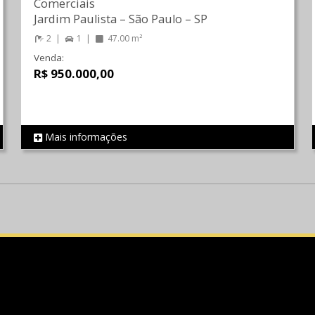
Comerciais
Jardim Paulista
–
São Paulo
–
SP
2
1
47.00 m²
Venda:
R$ 950.000,00
Mais informações
REF 851