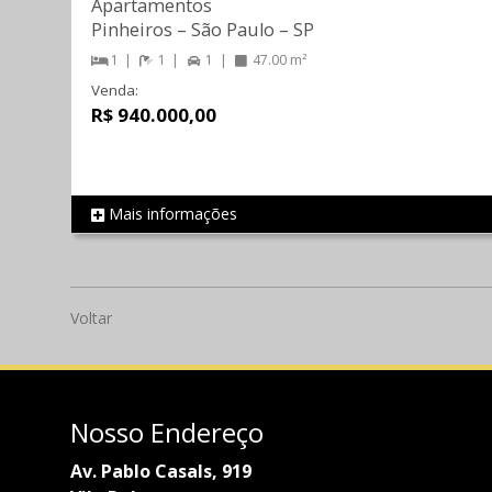
Apartamentos
Pinheiros
–
São Paulo
–
SP
1
1
1
47.00 m²
Venda:
R$ 940.000,00
Mais informações
REF 305
Voltar
Nosso Endereço
Av. Pablo Casals, 919