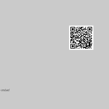
o imóvel
l