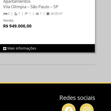
Apartamentos
Vila Olímpia
–
São Paulo
–
SP
2
1
1
1
60.00 m²
Venda:
R$ 949.000,00
Mais informações
REF 808
Redes sociais