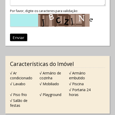
Por favor, digite os caracteres para validação:
Enviar
Características do Imóvel
√ Ar
√ Armário de
√ Armário
condicionado
cozinha
embutido
√ Lavabo
√ Mobiliado
√ Piscina
√ Portaria 24
√ Piso frio
√ Playground
horas
√ Salão de
festas