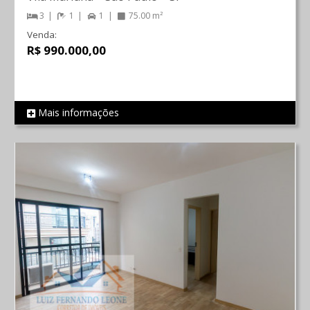
3
1
1
75.00 m²
Venda:
R$ 990.000,00
Mais informações
REF 822