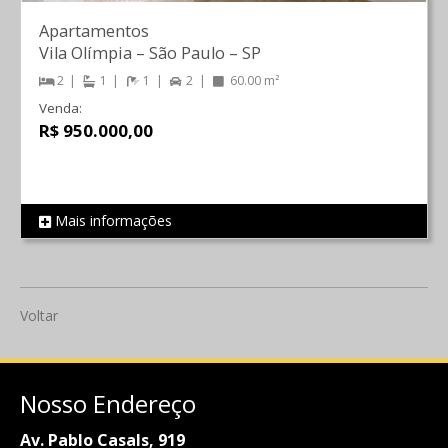
Apartamentos
Vila Olímpia
–
São Paulo
–
SP
2
1
1
2
60.00 m²
Venda:
R$ 950.000,00
Mais informações
REF 665
Voltar
Nosso Endereço
Av. Pablo Casals, 919