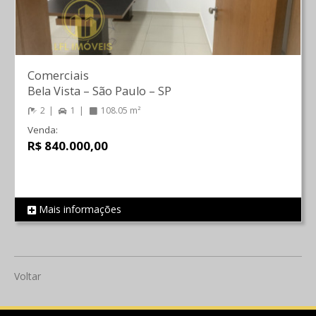
Comerciais
Bela Vista
–
São Paulo
–
SP
2
1
108.05 m²
Venda:
R$ 840.000,00
Mais informações
REF 684
Voltar