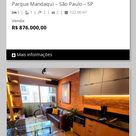
Parque Mandaqui
–
São Paulo
–
SP
3
1
2
2
122.00 m²
Venda:
R$ 876.000,00
Mais informações
REF 854