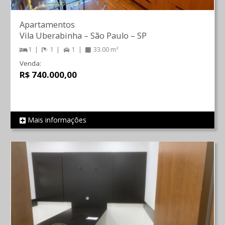
Apartamentos
Vila Uberabinha
–
São Paulo
–
SP
1
1
1
33.00 m²
Venda:
R$ 740.000,00
Mais informações
REF 774