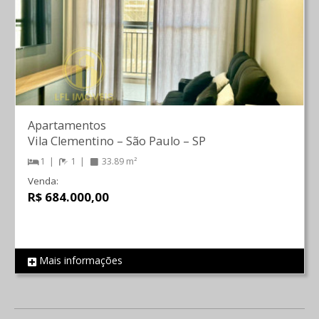
Apartamentos
Vila Clementino
–
São Paulo
–
SP
1
1
33.89 m²
Venda:
R$ 684.000,00
Mais informações
REF 713