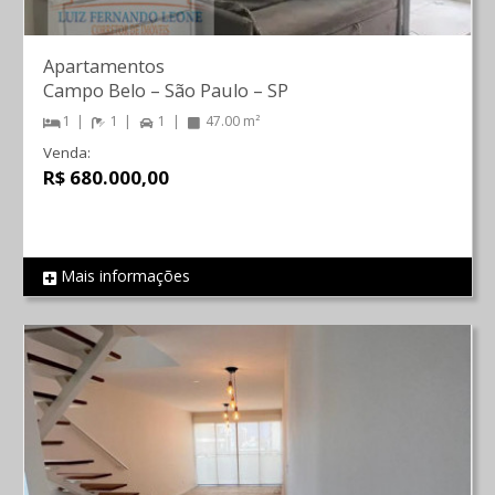
Apartamentos
Campo Belo
–
São Paulo
–
SP
1
1
1
47.00 m²
Venda:
R$ 680.000,00
Mais informações
REF 622