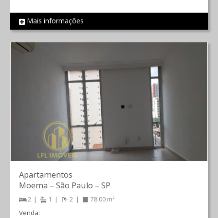
Mais informações
REF 814
Apartamentos
Moema
–
São Paulo
–
SP
2
1
2
78.00 m²
Venda: