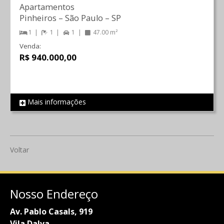
Apartamentos
Pinheiros
–
São Paulo
–
SP
1
1
1
47.00 m²
Venda:
R$ 940.000,00
Mais informações
REF 305
Voltar
Nosso Endereço
Av. Pablo Casals, 919
Vila Dalva