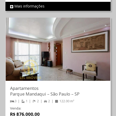
Mais informações
REF 843
Apartamentos
Parque Mandaqui
–
São Paulo
–
SP
3
1
2
2
122.00 m²
Venda:
R$ 876.000,00