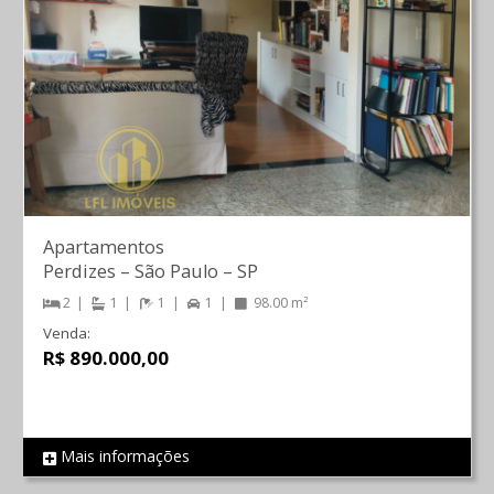
Apartamentos
Perdizes
–
São Paulo
–
SP
2
1
1
1
98.00 m²
Venda:
R$ 890.000,00
Mais informações
REF 743