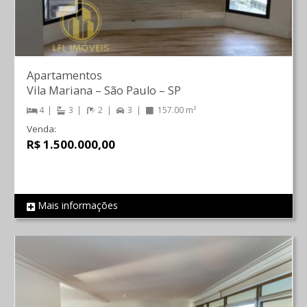
Apartamentos
Vila Mariana
–
São Paulo
–
SP
4
3
2
3
157.00 m²
Venda:
R$ 1.500.000,00
Mais informações
REF 781