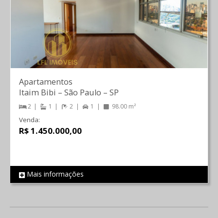
Apartamentos
Itaim Bibi
–
São Paulo
–
SP
2
1
2
1
98.00 m²
Venda:
R$ 1.450.000,00
Mais informações
REF 761