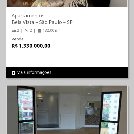
Apartamentos
Bela Vista
–
São Paulo
–
SP
2
2
132.00 m²
Venda:
R$ 1.330.000,00
Mais informações
REF 804