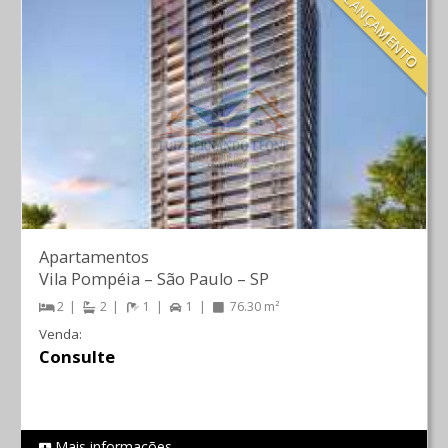
LANÇAMENTO
Apartamentos
Vila Pompéia
–
São Paulo
–
SP
2
2
1
1
76.30 m²
Venda:
Consulte
Mais informações