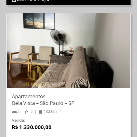
REF 325
Apartamentos
Bela Vista
–
São Paulo
–
SP
2
2
132.00 m²
Venda:
R$ 1.330.000,00