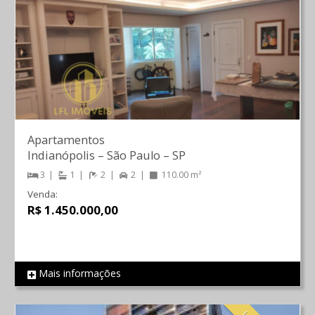
Apartamentos
Indianópolis
–
São Paulo
–
SP
3
1
2
2
110.00 m²
Venda:
R$ 1.450.000,00
Mais informações
REF 724