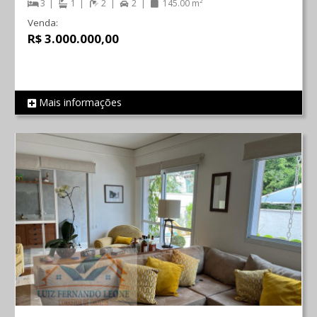
3
1
2
2
145.00 m²
Venda:
R$ 3.000.000,00
Mais informações
REF 741