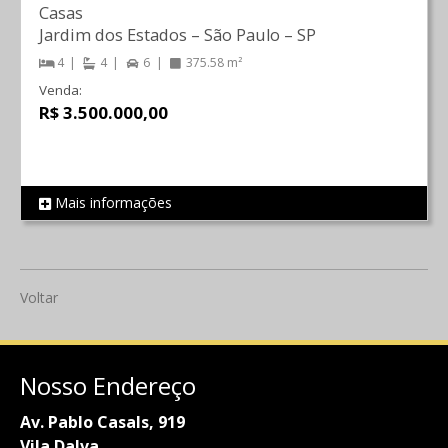
Casas
Jardim dos Estados
–
São Paulo
–
SP
4
4
6
375.58 m²
Venda:
R$ 3.500.000,00
Mais informações
REF 621
Voltar
Nosso Endereço
Av. Pablo Casals, 919
Vila Dalva