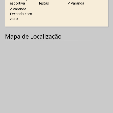
esportiva
festas
√ Varanda
√ Varanda
Fechada com
vidro
Mapa de Localização