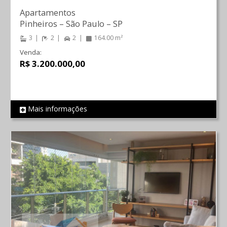
Apartamentos
Pinheiros
–
São Paulo
–
SP
3
2
2
164.00 m²
Venda:
R$ 3.200.000,00
Mais informações
REF 820