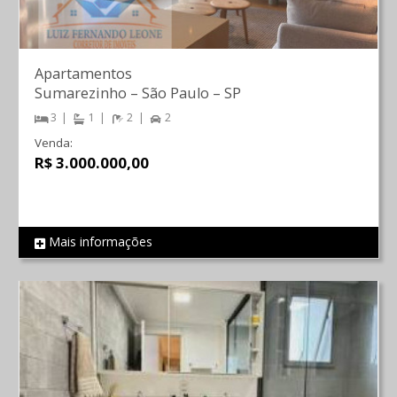
Apartamentos
Sumarezinho
–
São Paulo
–
SP
3
1
2
2
Venda:
R$ 3.000.000,00
Mais informações
REF 637