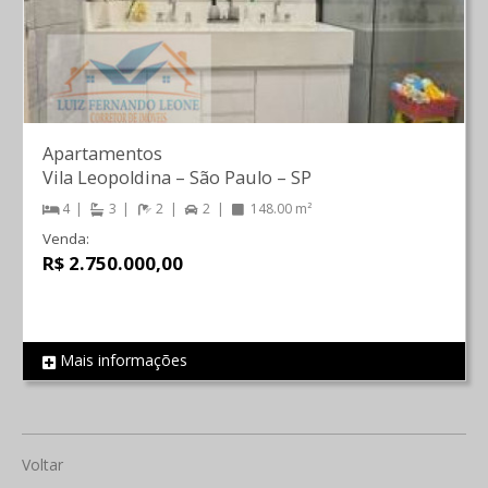
Apartamentos
Vila Leopoldina
–
São Paulo
–
SP
4
3
2
2
148.00 m²
Venda:
R$ 2.750.000,00
Mais informações
REF 650
Voltar