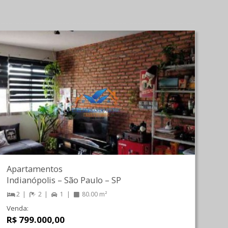
Apartamentos
Indianópolis
–
São Paulo
–
SP
2
2
1
80.00 m²
Venda:
R$ 799.000,00