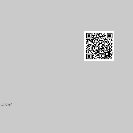
o imóvel
l