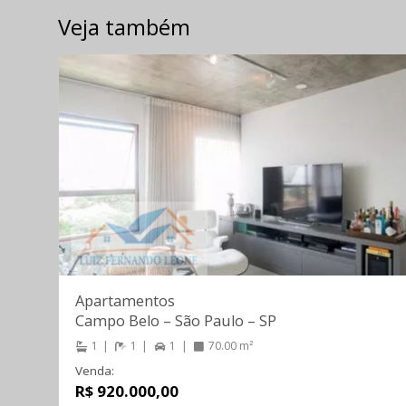
Veja também
Apartamentos
Campo Belo
–
São Paulo
–
SP
1
1
1
70.00 m²
Venda:
R$ 920.000,00