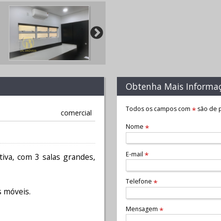
Obtenha Mais Informa
Todos os campos com
são de p
*
comercial
Nome
*
E-mail
*
iva, com 3 salas grandes,
Telefone
*
s móveis.
Mensagem
*