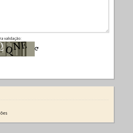
ra validação:
iões