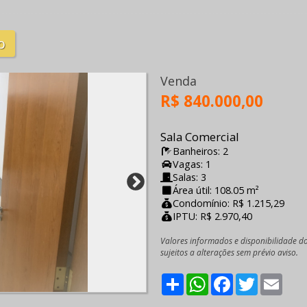
o
Venda
R$ 840.000,00
Sala Comercial
Banheiros: 2
Vagas: 1
Salas: 3
Área útil: 108.05 m²
Condomínio: R$ 1.215,29
IPTU: R$ 2.970,40
Valores informados e disponibilidade d
sujeitos a alterações sem prévio aviso.
Share
WhatsApp
Facebook
Twitter
Emai