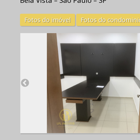
Bela Vista – São Paulo – SP
Fotos do imóvel
Fotos do condomini