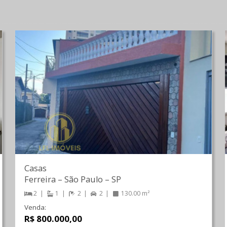
Casas
Ferreira
–
São Paulo
–
SP
2
1
2
2
130.00 m²
Venda:
R$ 800.000,00