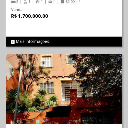
2
1
1
1
82.00 m²
Venda:
R$ 1.700.000,00
Mais informações
REF 821