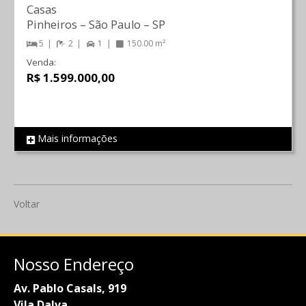
Casas
Pinheiros
–
São Paulo
–
SP
5
2
1
150.00 m²
Venda:
R$ 1.599.000,00
Mais informações
REF 315
Voltar
Nosso Endereço
Av. Pablo Casals, 919
Vila Dalva