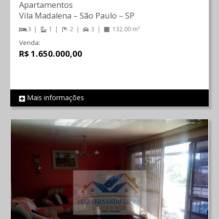
Apartamentos
Vila Madalena
–
São Paulo
–
SP
3
1
2
3
132.00 m²
Venda:
R$ 1.650.000,00
Mais informações
REF 566