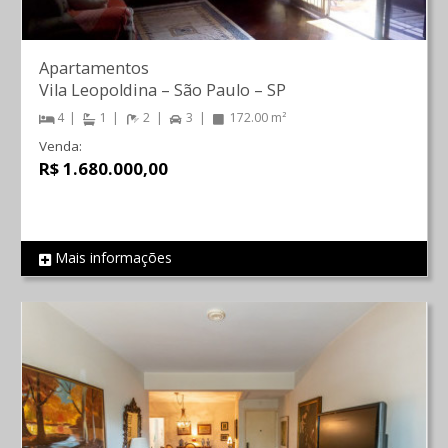
Apartamentos
Vila Leopoldina
–
São Paulo
–
SP
4
1
2
3
172.00 m²
Venda:
R$ 1.680.000,00
Mais informações
REF 198