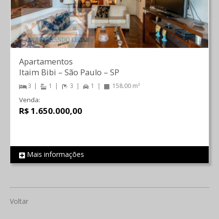
Apartamentos
Itaim Bibi
–
São Paulo
–
SP
3
1
3
1
158.00 m²
Venda:
R$ 1.650.000,00
Mais informações
REF 614
Voltar