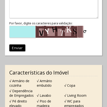
Por favor, digite os caracteres para validação:
Enviar
Características do Imóvel
√ Armário de
√ Armário
cozinha
embutido
√ Copa
√ Dependência
de Empregados
√ Lavabo
√ Living Room
√ Pé direito
√ Piso de
√ WC para
elevado
madeira
empregados