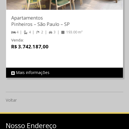
Apartamentos
Pinheiros
–
São Paulo
–
SP
4
4
2
3
193.00 m²
Venda:
R$ 3.742.187,00
Mais informações
REF 701
Voltar
Nosso Endereço