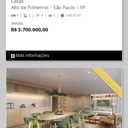
Casas
Alto de Pinheiros
–
São Paulo
–
SP
4
2
4
6
349.00 m²
Venda:
R$ 3.700.000,00
Mais informações
REF 477
LANÇAMENTO