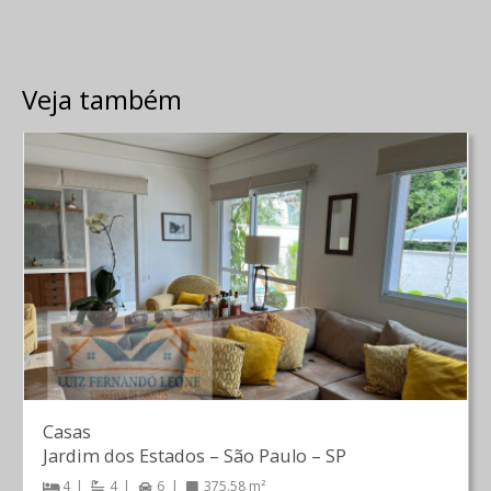
Veja também
Casas
Jardim dos Estados
–
São Paulo
–
SP
4
4
6
375.58 m²