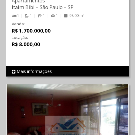
Apartamentos
Itaim Bibi
–
São Paulo
–
SP
1
1
1
1
98.00 m²
Venda:
R$ 1.700.000,00
Locação:
R$ 8.000,00
Mais informações
REF 715