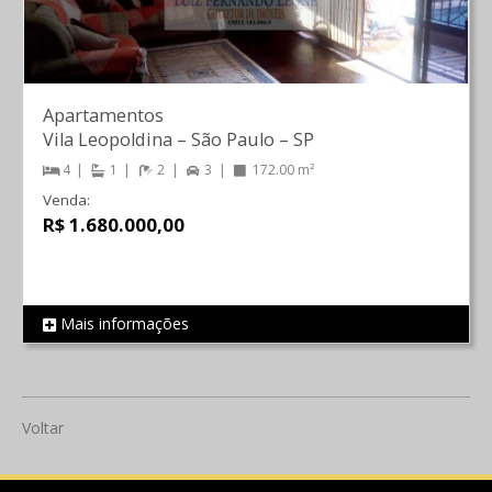
Apartamentos
Vila Leopoldina
–
São Paulo
–
SP
4
1
2
3
172.00 m²
Venda:
R$ 1.680.000,00
Mais informações
REF 198
Voltar