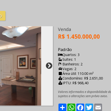
o
Venda
R$ 1.450.000,00
Padrão
Quartos: 3
Suítes: 1
Banheiros: 2
Vagas: 2
Área útil: 110.00 m²
Condomínio: R$ 2.651,00
IPTU: R$ 968,40
Valores informados e disponibilidade d
sujeitos a alterações sem prévio aviso.
Share
WhatsApp
Facebook
Twitter
Emai