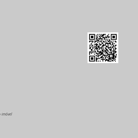
o imóvel
l