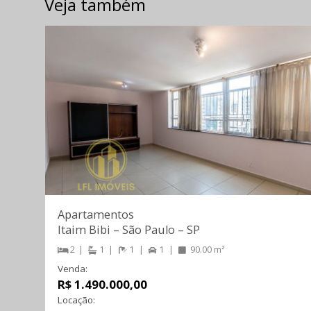
Veja também
Apartamentos
Itaim Bibi
–
São Paulo
–
SP
2
1
1
1
90.00 m²
Venda:
R$ 1.490.000,00
Locação: