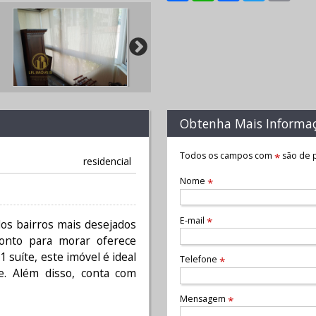
Obtenha Mais Informa
Todos os campos com
são de p
*
residencial
Nome
*
E-mail
*
os bairros mais desejados
ronto para morar oferece
 suíte, este imóvel é ideal
Telefone
*
e. Além disso, conta com
Mensagem
*