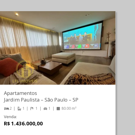
Apartamentos
Jardim Paulista
–
São Paulo
–
SP
2
1
1
1
80.00 m²
Venda:
R$ 1.436.000,00