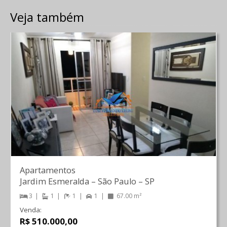
Veja também
Apartamentos
Jardim Esmeralda
–
São Paulo
–
SP
3
1
1
1
67.00 m²
Venda:
R$ 510.000,00