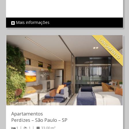
Mais informações
REF 110
LANÇAMENTO
Apartamentos
Perdizes
–
São Paulo
–
SP
1
1
33.00 m²