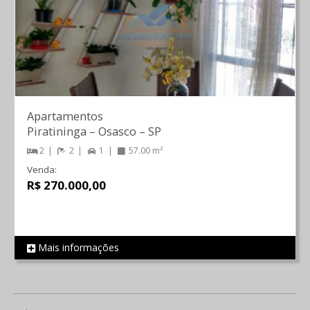
Apartamentos
Piratininga
–
Osasco
–
SP
2
2
1
57.00 m²
Venda:
R$ 270.000,00
Mais informações
REF 43