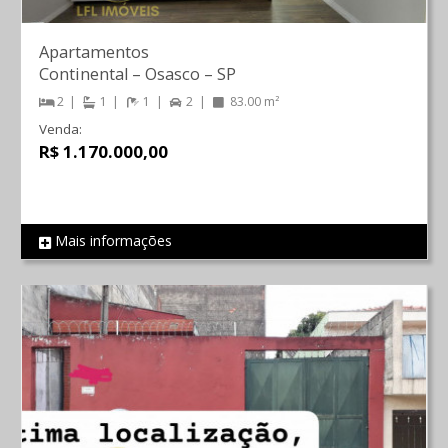
Apartamentos
Continental
–
Osasco
–
SP
2
1
1
2
83.00 m²
Venda:
R$ 1.170.000,00
Mais informações
REF 844