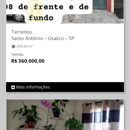
Terrenos
Santo Antônio
–
Osasco
–
SP
206.60 m²
Venda:
R$ 360.000,00
Mais informações
REF 723