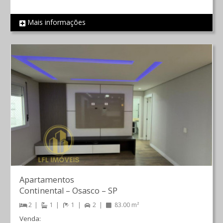
Mais informações
REF 7
Apartamentos
Continental
–
Osasco
–
SP
2
1
1
2
83.00 m²
Venda: