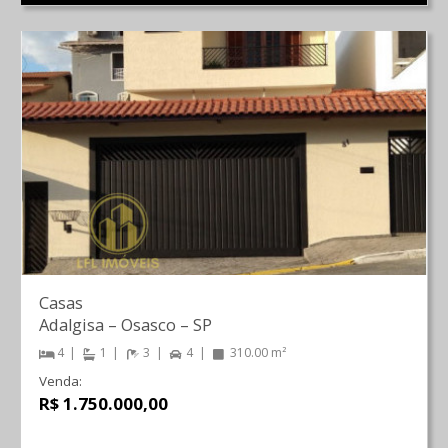
Casas
Adalgisa
–
Osasco
–
SP
4
1
3
4
310.00 m²
Venda:
R$ 1.750.000,00