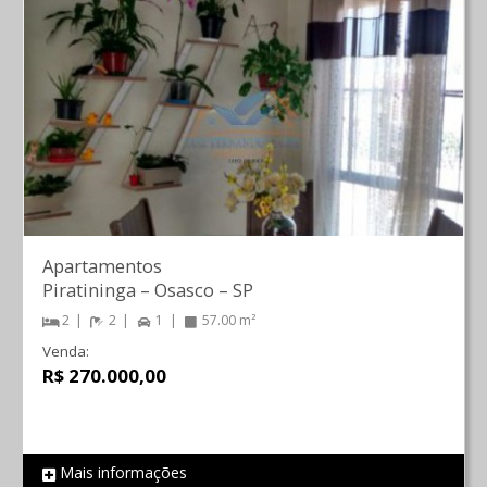
Apartamentos
Piratininga
–
Osasco
–
SP
2
2
1
57.00 m²
Venda:
R$ 270.000,00
Mais informações
REF 43