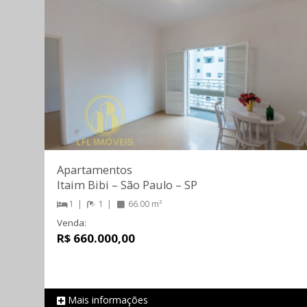
Apartamentos
Itaim Bibi
–
São Paulo
–
SP
1
1
66.00 m²
Venda:
R$ 660.000,00
Mais informações
REF 694