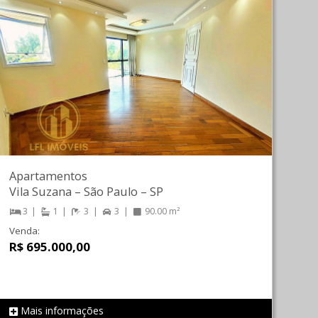
Apartamentos
Vila Suzana
–
São Paulo
–
SP
3
1
3
3
90.00 m²
Venda:
R$ 695.000,00
Mais informações
REF 706