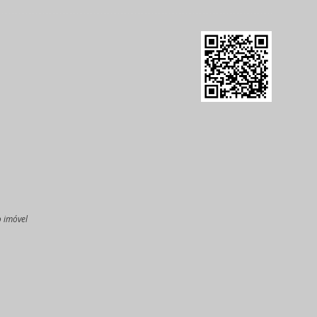
o imóvel
l