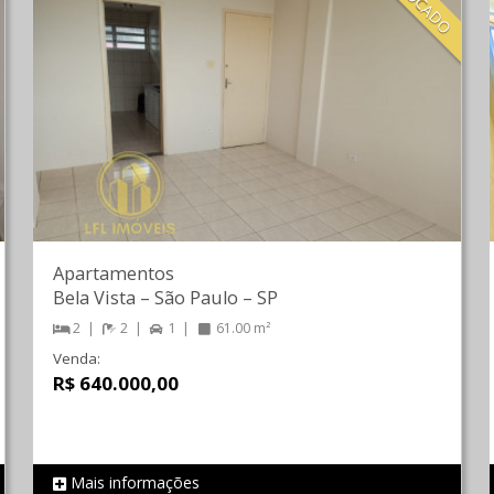
LOCADO
Apartamentos
Bela Vista
–
São Paulo
–
SP
2
2
1
61.00 m²
Venda:
R$ 640.000,00
Mais informações
REF 780