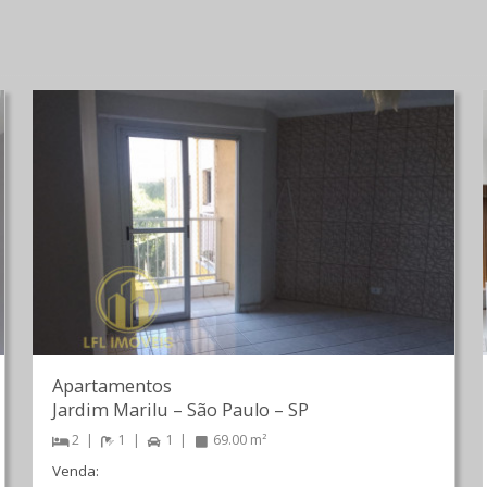
Apartamentos
Jardim Marilu
–
São Paulo
–
SP
2
1
1
69.00 m²
Venda: