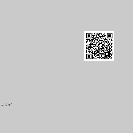
o imóvel
l