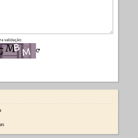
ra validação:
a
tas