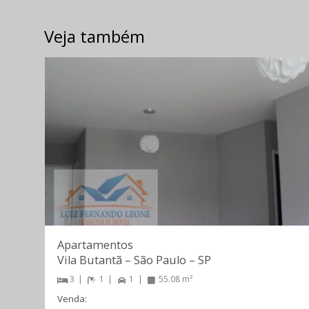
Veja também
Apartamentos
Vila Butantã
–
São Paulo
–
SP
3
1
1
55.08 m²
Venda: