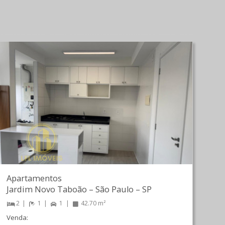
Apartamentos
Jardim Novo Taboão
–
São Paulo
–
SP
2
1
1
42.70 m²
Venda: