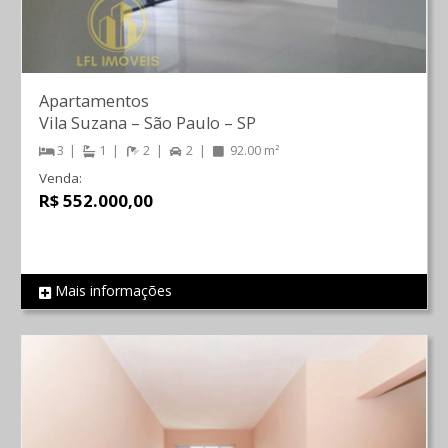
Apartamentos
Vila Suzana
–
São Paulo
–
SP
3
1
2
2
92.00 m²
Venda:
R$ 552.000,00
Mais informações
REF 708