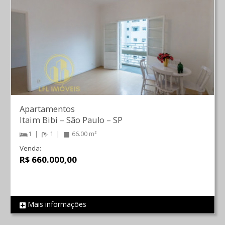
Apartamentos
Itaim Bibi
–
São Paulo
–
SP
1
1
66.00 m²
Venda:
R$ 660.000,00
Mais informações
REF 694