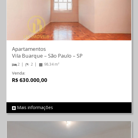
Apartamentos
Vila Buarque
–
São Paulo
–
SP
2
2
98.34 m²
Venda:
R$ 630.000,00
Mais informações
REF 847