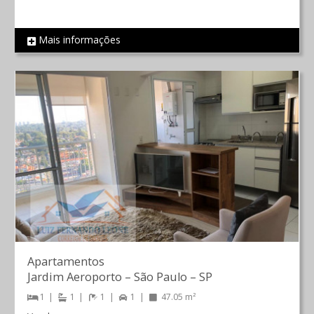
Mais informações
REF 825
Apartamentos
Jardim Aeroporto
–
São Paulo
–
SP
1
1
1
1
47.05 m²