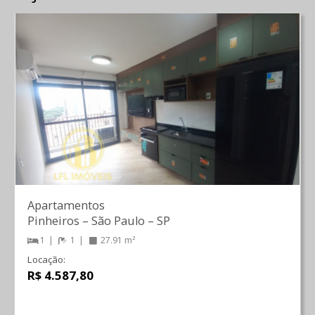
Apartamentos
Pinheiros
–
São Paulo
–
SP
1
1
27.91 m²
Locação:
R$ 4.587,80