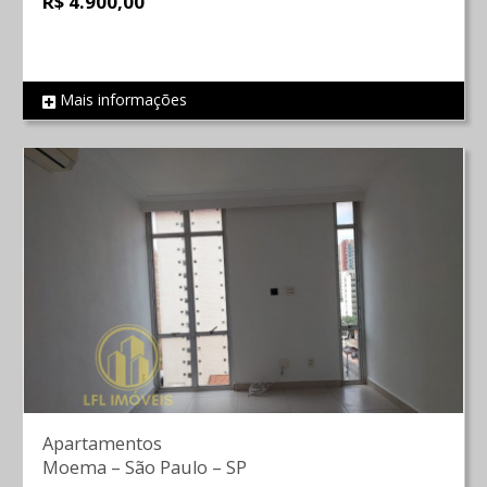
R$ 4.900,00
Mais informações
REF 414
Apartamentos
Moema
–
São Paulo
–
SP