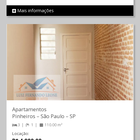
Mais informações
REF 853
Apartamentos
Pinheiros
–
São Paulo
–
SP
3
1
110.00 m²
Locação: