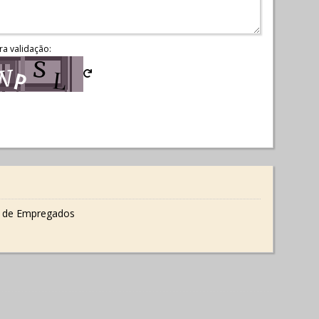
ra validação:
 de Empregados