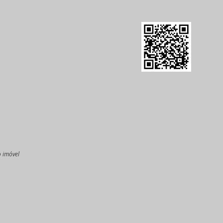
o imóvel
l