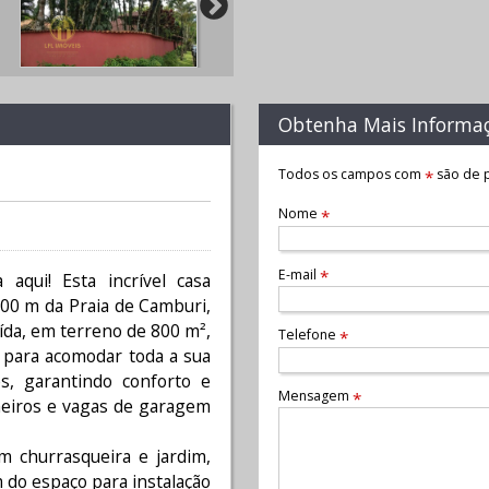
Obtenha Mais Informa
Todos os campos com
são de p
*
Nome
*
E-mail
*
aqui! Esta incrível casa
 400 m da Praia de Camburi,
ída, em terreno de 800 m²,
Telefone
*
 para acomodar toda a sua
es, garantindo conforto e
Mensagem
*
heiros e vagas de garagem
m churrasqueira e jardim,
m do espaço para instalação