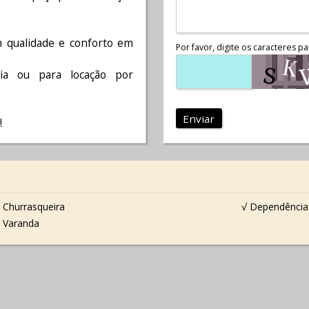
m qualidade e conforto em
Por favor, digite os caracteres pa
dia ou para locação por
Enviar
!
 Churrasqueira
√ Dependência
 Varanda