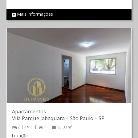
Mais informações
REF 478
Apartamentos
Vila Parque Jabaquara
–
São Paulo
–
SP
2
1
1
63.00 m²
Locação: