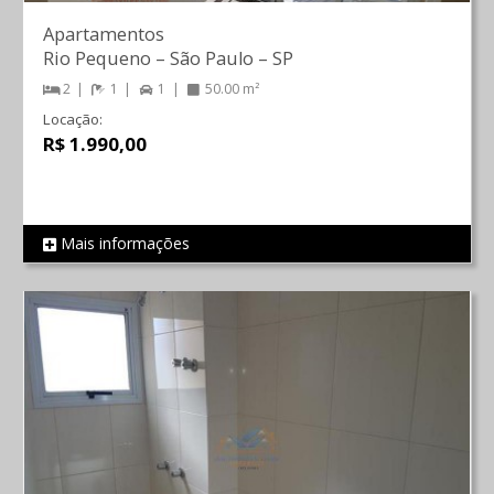
Apartamentos
Rio Pequeno
–
São Paulo
–
SP
2
1
1
50.00 m²
Locação:
R$ 1.990,00
Mais informações
REF 446