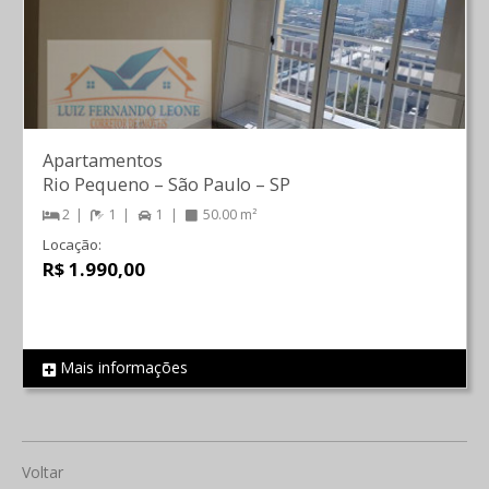
Apartamentos
Rio Pequeno
–
São Paulo
–
SP
2
1
1
50.00 m²
Locação:
R$ 1.990,00
Mais informações
REF 842
Voltar