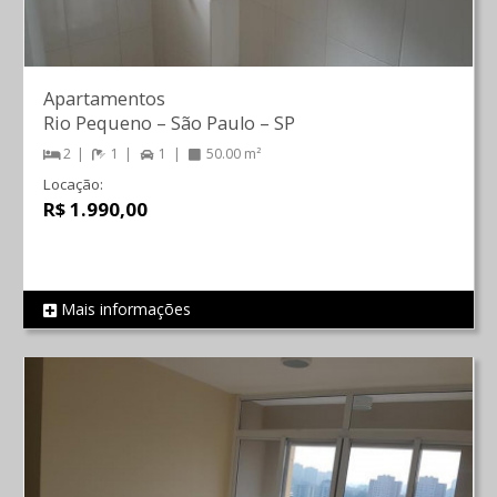
Apartamentos
Rio Pequeno
–
São Paulo
–
SP
2
1
1
50.00 m²
Locação:
R$ 1.990,00
Mais informações
REF 841