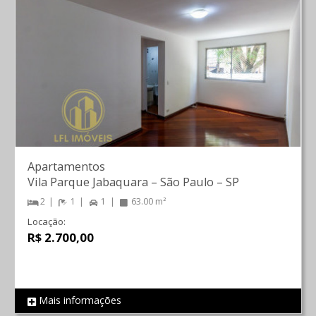
Apartamentos
Vila Parque Jabaquara
–
São Paulo
–
SP
2
1
1
63.00 m²
Locação:
R$ 2.700,00
Mais informações
REF 855