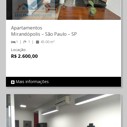
Apartamentos
Mirandópolis
–
São Paulo
–
SP
1
1
45.00 m²
Locação:
R$ 2.600,00
Mais informações
REF 669