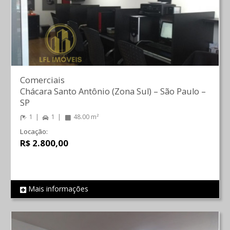
Comerciais
Chácara Santo Antônio (Zona Sul)
–
São Paulo
–
SP
1
1
48.00 m²
Locação:
R$ 2.800,00
Mais informações
REF 478