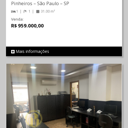
Pinheiros
–
São Paulo
–
SP
1
1
31.00 m²
Venda:
R$ 959.000,00
Mais informações
REF 745