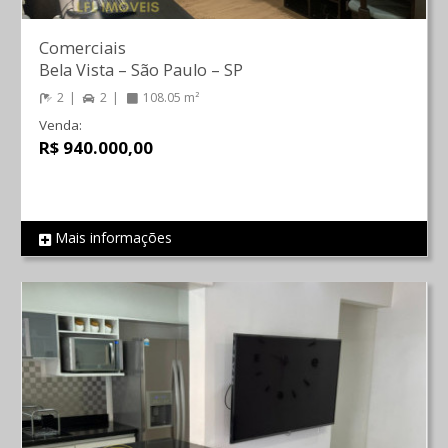
Comerciais
Bela Vista
–
São Paulo
–
SP
2
2
108.05 m²
Venda:
R$ 940.000,00
Mais informações
REF 814