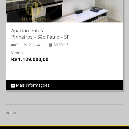
Apartamentos
Pinheiros
–
São Paulo
–
SP
2
2
1
80.00 m²
Venda:
R$ 1.129.000,00
Mais informações
REF 830
Voltar